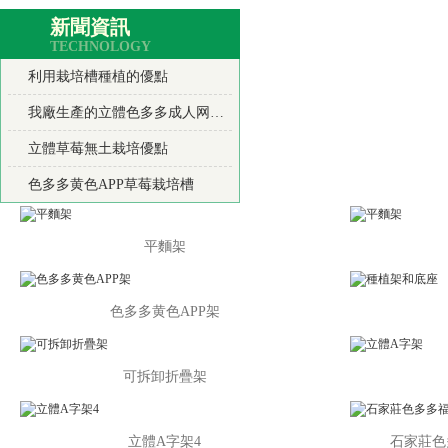
新聞資訊
TECHNOLOGY
利用栽培槽種植的優點
我廠生產的立體色多多成人网站產品使用優點
立體草莓無土栽培優點
色多多黄色APP草莓栽培槽
平麵架
色多多黄色APP架
可拆卸折疊架
立體A字架4
石家莊色