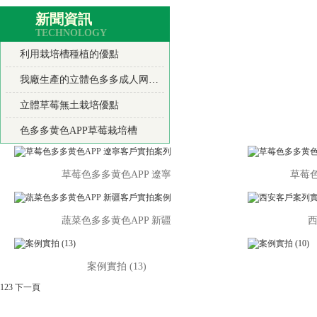
新聞資訊
TECHNOLOGY
利用栽培槽種植的優點
我廠生產的立體色多多成人网站產品使用優點
立體草莓無土栽培優點
色多多黄色APP草莓栽培槽
草莓色多多黄色APP 遼寧
草莓色
蔬菜色多多黄色APP 新疆
案例實拍 (13)
1
2
3
下一頁